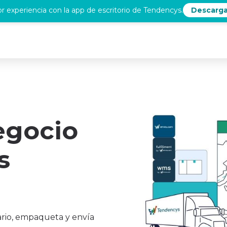
r experiencia con la app de escritorio de Tendencys.
Descarga
egocio
s
ario, empaqueta y envía